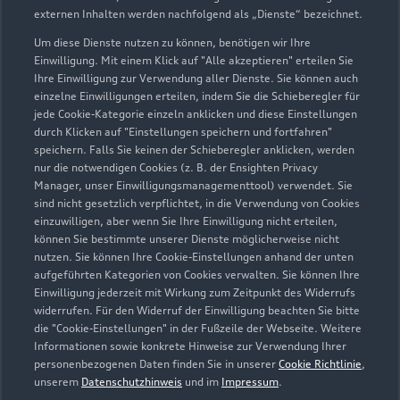
externen Inhalten werden nachfolgend als „Dienste“ bezeichnet.
Um diese Dienste nutzen zu können, benötigen wir Ihre
Einwilligung. Mit einem Klick auf "Alle akzeptieren" erteilen Sie
Ihre Einwilligung zur Verwendung aller Dienste. Sie können auch
einzelne Einwilligungen erteilen, indem Sie die Schieberegler für
jede Cookie-Kategorie einzeln anklicken und diese Einstellungen
durch Klicken auf "Einstellungen speichern und fortfahren"
speichern. Falls Sie keinen der Schieberegler anklicken, werden
nur die notwendigen Cookies (z. B. der Ensighten Privacy
Manager, unser Einwilligungsmanagementtool) verwendet. Sie
sind nicht gesetzlich verpflichtet, in die Verwendung von Cookies
Grenzstraße 115 - 119
einzuwilligen, aber wenn Sie Ihre Einwilligung nicht erteilen,
46045 Oberhausen
können Sie bestimmte unserer Dienste möglicherweise nicht
nutzen. Sie können Ihre Cookie-Einstellungen anhand der unten
aufgeführten Kategorien von Cookies verwalten. Sie können Ihre
0208 850990
Einwilligung jederzeit mit Wirkung zum Zeitpunkt des Widerrufs
widerrufen. Für den Widerruf der Einwilligung beachten Sie bitte
doris.beltingvangessel@leo-belting.de
die "Cookie-Einstellungen" in der Fußzeile der Webseite. Weitere
Informationen sowie konkrete Hinweise zur Verwendung Ihrer
personenbezogenen Daten finden Sie in unserer
Cookie Richtlinie
,
Kontaktdaten herunterladen
unserem
Datenschutzhinweis
und im
Impressum
.