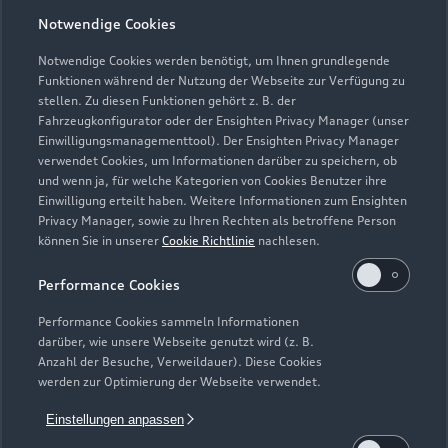
Notwendige Cookies
Öffnungszeiten
Notwendige Cookies werden benötigt, um Ihnen grundlegende
Funktionen während der Nutzung der Webseite zur Verfügung zu
stellen. Zu diesen Funktionen gehört z. B. der
Fahrzeugkonfigurator oder der Ensighten Privacy Manager (unser
Öffnungszeiten Service
Einwilligungsmanagementtool). Der Ensighten Privacy Manager
Geschlossen
,
öffnet am
Montag 07:30
verwendet Cookies, um Informationen darüber zu speichern, ob
und wenn ja, für welche Kategorien von Cookies Benutzer ihre
Einwilligung erteilt haben. Weitere Informationen zum Ensighten
Öffnungszeiten Teile- und
Privacy Manager, sowie zu Ihren Rechten als betroffene Person
Zubehörverkauf
können Sie in unserer
Cookie Richtlinie
nachlesen.
Geschlossen
,
öffnet am
Montag 07:30
Performance Cookies
Performance Cookies sammeln Informationen
darüber, wie unsere Webseite genutzt wird (z. B.
Anzahl der Besuche, Verweildauer). Diese Cookies
werden zur Optimierung der Webseite verwendet.
Einstellungen anpassen