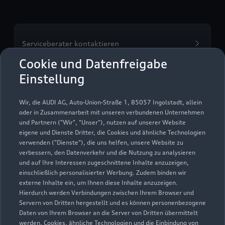
Serviceberater kontaktieren
Cookie und Datenfreigabe
Einstellung
Servicetermin vereinbaren
Wir, die AUDI AG, Auto-Union-Straße 1, 85057 Ingolstadt, allein
oder in Zusammenarbeit mit unseren verbundenen Unternehmen
und Partnern ("Wir", "Unser"), nutzen auf unserer Website
eigene und Dienste Dritter, die Cookies und ähnliche Technologien
verwenden ("Dienste"), die uns helfen, unsere Website zu
Leo Belting Autohaus
verbessern, den Datenverkehr und die Nutzung zu analysieren
und auf Ihre Interessen zugeschnittene Inhalte anzuzeigen,
GmbH & Co. KG
einschließlich personalisierter Werbung. Zudem binden wir
externe Inhalte ein, um Ihnen diese Inhalte anzuzeigen.
Servicepartner
e-tron
Hierdurch werden Verbindungen zwischen Ihrem Browser und
Servern von Dritten hergestellt und es können personenbezogene
Daten von Ihrem Browser an die Server von Dritten übermittelt
werden. Cookies, ähnliche Technologien und die Einbindung von